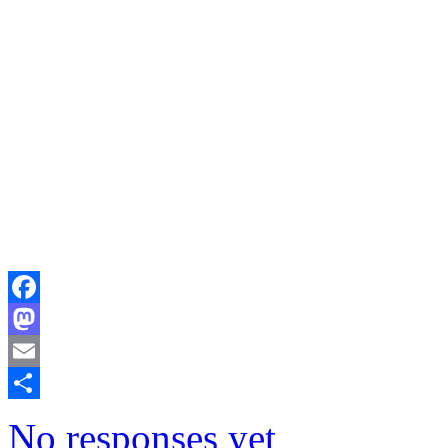
Facebook
Mastodon
Email
Comparteix
No responses yet